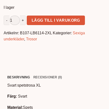
I lager
Svart spetstrosa XL mängd
LÄGG TILL I VARUKORG
Artikelnr:
B107-LB6114-2XL
Kategorier:
Sexiga
underkläder
,
Trosor
BESKRIVNING
RECENSIONER (0)
Svart spetstrosa XL
Färg:
Svart
Material:
Spets