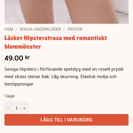
HEM
/
SEXIGA UNDERKLÄDER
/
TROSOR
Läcker Hipsterstrosa med romantiskt
blommönster
49.00
kr
Sexiga Hipsters i förförande spetstyg med en rosett prydd
med strass stenar bak. Låg skurning. Elastisk midja och
benöppningar.
I lager
Läcker Hipsterstrosa med romantiskt blommönster mängd
LÄGG TILL I VARUKORG