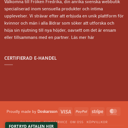
Välkomna till Fröken Fredrika, din anrika svenska webbutik
specialiserad inom sensuella produkter och intima
upplevelser. Vi strävar efter att erbjuda en unik plattform för
kvinnor och män i alla åldrar som söker att utforska och
höja sin njutning till nya höjder, oavsett om det är ensam
eller tillsammans med en partner.
Läs mer här
CERTIFIERAD E-HANDEL
Visa
PayPal
Stripe
Mast
Proudly made by
Doskarsson
DILDOGRAM
KUNDSERVICE
OM OSS
KÖPVILLKOR
FORTRYD AFTALEN HER