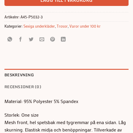
LÄGG TILL I VARUKORG
Artikelnr:
A45-P5032-3
Kategorier:
Sexiga underkläder
,
Trosor
,
Varor under 100 kr
BESKRIVNING
RECENSIONER (0)
Material: 95% Polyester 5% Spandex
Storlek: One size
Mesh front, hel spetsbak med tygremmar på ena sidan. Låg
skurning. Elastisk midja och benöppningar. Tillverkade av