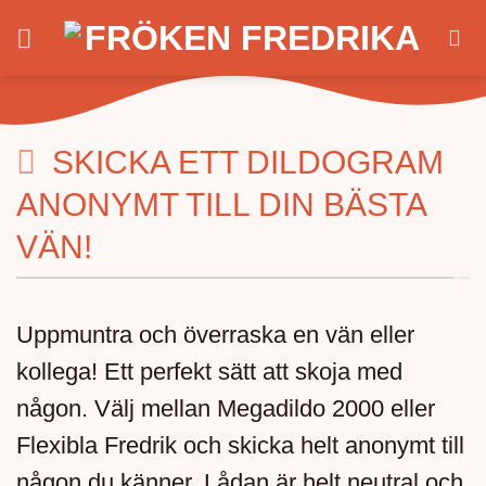
Skip
to
content
SKICKA ETT DILDOGRAM
ANONYMT TILL DIN BÄSTA
VÄN!
Uppmuntra och överraska en vän eller
kollega! Ett perfekt sätt att skoja med
någon. Välj mellan Megadildo 2000 eller
Flexibla Fredrik och skicka helt anonymt till
någon du känner. Lådan är helt neutral och