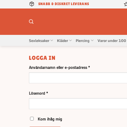
Skip
SNABB & DISKRET LEVERANS
to
content
Sexleksaker
Kläder
Piercing
Varor under 100 
LOGGA IN
Obligatoriskt
Användarnamn eller e-postadress
*
Obligatoriskt
Lösenord
*
Kom ihåg mig