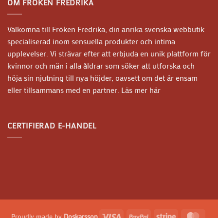
OM FRÖKEN FREDRIKA
Välkomna till Fröken Fredrika, din anrika svenska webbutik
specialiserad inom sensuella produkter och intima
upplevelser. Vi strävar efter att erbjuda en unik plattform för
kvinnor och män i alla åldrar som söker att utforska och
höja sin njutning till nya höjder, oavsett om det är ensam
eller tillsammans med en partner.
Läs mer här
CERTIFIERAD E-HANDEL
Visa
PayPal
Stripe
Mast
Proudly made by
Doskarsson