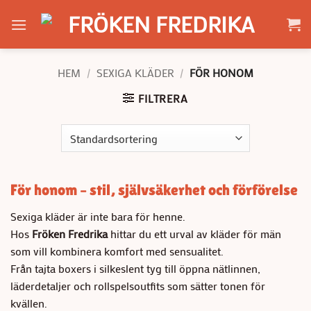
Skip
to
content
HEM
/
SEXIGA KLÄDER
/
FÖR HONOM
FILTRERA
För honom – stil, självsäkerhet och förförelse
Sexiga kläder är inte bara för henne.
Hos
Fröken Fredrika
hittar du ett urval av kläder för män
som vill kombinera komfort med sensualitet.
Från tajta boxers i silkeslent tyg till öppna nätlinnen,
läderdetaljer och rollspelsoutfits som sätter tonen för
kvällen.