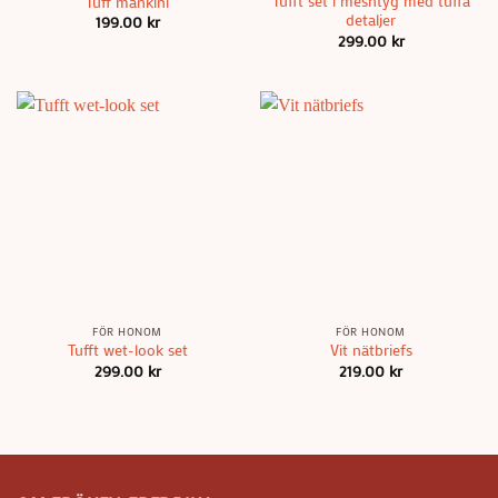
Tufft set i meshtyg med tuffa
Tuff mankini
detaljer
199.00
kr
299.00
kr
FÖR HONOM
FÖR HONOM
Tufft wet-look set
Vit nätbriefs
299.00
kr
219.00
kr