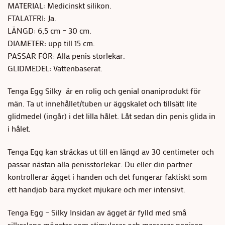
MATERIAL: Medicinskt silikon.
FTALATFRI: Ja.
LÄNGD: 6,5 cm – 30 cm.
DIAMETER: upp till 15 cm.
PASSAR FÖR: Alla penis storlekar.
GLIDMEDEL: Vattenbaserat.
Tenga Egg Silky är en rolig och genial onaniprodukt för
män. Ta ut innehållet/tuben ur äggskalet och tillsätt lite
glidmedel (ingår) i det lilla hålet. Låt sedan din penis glida in
i hålet.
Tenga Egg kan sträckas ut till en längd av 30 centimeter och
passar nästan alla penisstorlekar. Du eller din partner
kontrollerar ägget i handen och det fungerar faktiskt som
ett handjob bara mycket mjukare och mer intensivt.
Tenga Egg – Silky Insidan av ägget är fylld med små
silkeslena mönster som stimulerar och masserar penisen.