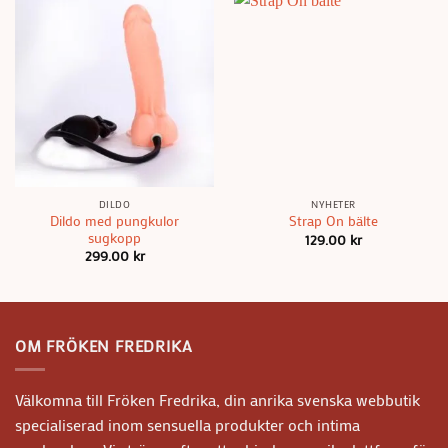
DILDO
NYHETER
Dildo med pungkulor
Strap On bälte
sugkopp
129.00
kr
299.00
kr
OM FRÖKEN FREDRIKA
Välkomna till Fröken Fredrika, din anrika svenska webbutik
specialiserad inom sensuella produkter och intima