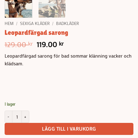
HEM
/
SEXIGA KLÄDER
/
BADKLÄDER
Leopardfärgad sarong
Det
Det
129.00
119.00
kr
kr
ursprungliga
nuvarande
Leopardfärgad sarong för bad sommar klänning vacker och
priset
priset
klädsam.
var:
är:
129.00 kr.
119.00 kr.
I lager
Leopardfärgad sarong mängd
LÄGG TILL I VARUKORG