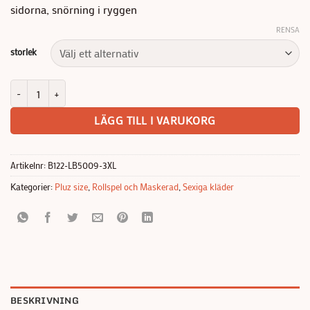
sidorna, snörning i ryggen
RENSA
storlek
French Maid 2-delad maskeraduniform mängd
LÄGG TILL I VARUKORG
Artikelnr:
B122-LB5009-3XL
Kategorier:
Pluz size
,
Rollspel och Maskerad
,
Sexiga kläder
BESKRIVNING