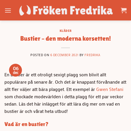
Skip
to
content
KLÄDER
Bustier – den moderna korsetten!
POSTED ON
6 DECEMBER 2021
BY
FREDRIKA
06
dec
En bustier är ett otroligt sexigt plagg som blivit allt
populärare på senare år. Och det är knappast förvånande att
allt fler väljer att bära plagget. Ett exempel är
Gwen Stefani
som chockade modevärlden i detta plagg för ett par veckor
sedan. Läs det här inlägget för att lära dig mer om vad en
bustier är och vårat heta utbud!
Vad är en bustier?