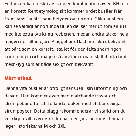
En bustier kan beskrivas som en kombination av en BH och
en korsett. Rent etymologiskt kommer ordet bustier från
franskans ”buste” som betyder överkropp. Olika bustiers
kan se väldigt annorlunda ut, en del ser mer ut som en BH
med lite extra tyg kring revbenen, medan andra täcker hela
magen ner till midjan. Plagget är oftast inte lika obekvämt
att bära som en korsett. Istället för den tajta snörningen
kring midjan och magen så använder man istället ofta tunt
mesh-tyg som är både sexigt och bekvämt.
Vårt utbud
Denna vita bustier är otroligt sensuell i sin utformning och
design. Den kommer även med matchande trosor och
strumpeband för att fullända looken med ett bar sexiga
strumpbyxor. Detta plagg rekommenderar vi starkt om du
verkligen vill överraska din partner. Just nu finns denna i
lager i storlekarna M och 3XL.