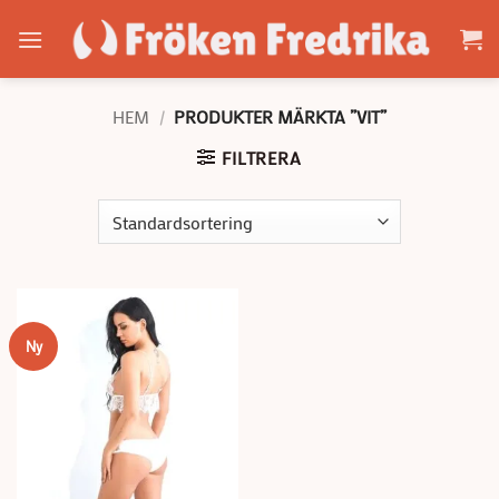
Skip
to
content
HEM
/
PRODUKTER MÄRKTA ”VIT”
FILTRERA
Ny