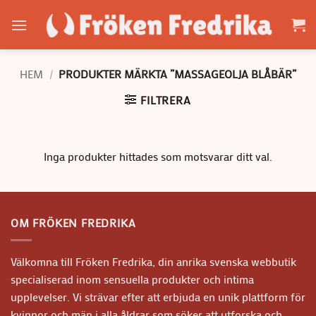
Skip
to
content
HEM
/
PRODUKTER MÄRKTA ”MASSAGEOLJA BLÅBÄR”
FILTRERA
Inga produkter hittades som motsvarar ditt val.
OM FRÖKEN FREDRIKA
Välkomna till Fröken Fredrika, din anrika svenska webbutik
specialiserad inom sensuella produkter och intima
upplevelser. Vi strävar efter att erbjuda en unik plattform för
kvinnor och män i alla åldrar som söker att utforska och